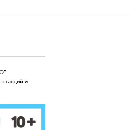
ТО"
х станций и