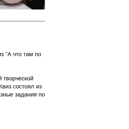
з "А что там по
й творческой
Квиз состоял из
азные задания по