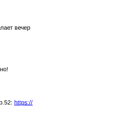
елает вечер
но!
р.52:
https://