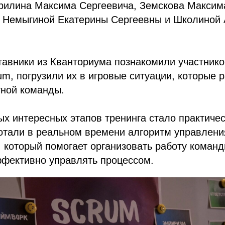
врилина Максима Сергеевича, Земскова Максим
 Немыгиной Екатерины Сергеевны и Школиной
тавники из Кванториума познакомили участник
m, погрузили их в игровые ситуации, которые 
тной команды.
х интересных этапов тренинга стало практичес
отали в реальном времени алгоритм управлени
который помогает организовать работу команд
ффективно управлять процессом.