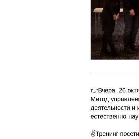
👉Вчера ,26 окт
Метод управлени
деятельности и 
естественно-нау
✌Тренинг посети