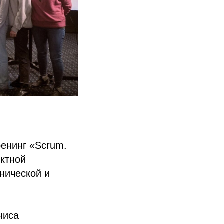
ренинг «Scrum.
ектной
нической и
ниса