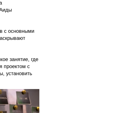
а
 Аиды
ов с основными
раскрывают
кое занятие, где
я проектом с
ы, установить