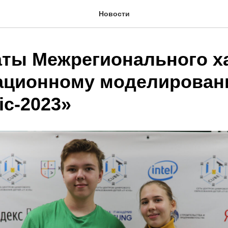
Новости
аты Межрегионального х
ационному моделирова
ic-2023»