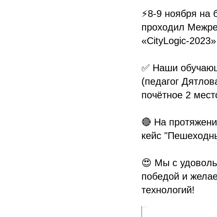
⚡8-9 ноября на 
проходил Межре
«CityLogic-2023»
✅ Наши обучающ
(педагог Дятлов
почётное 2 мест
🔴 На протяжени
кейс "Пешеходны
😍 Мы с удоволь
победой и жела
технологий!