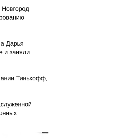
й Новгород
ированию
ва Дарья
е и заняли
пании Тинькофф,
аслуженной
ионных