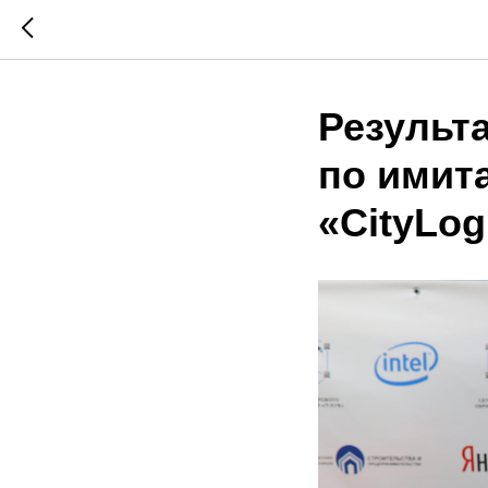
Результ
по имит
«CityLog