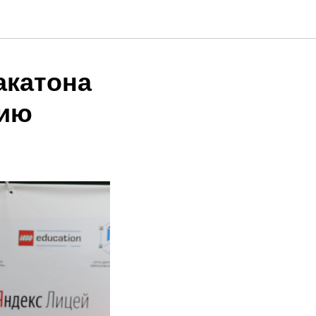
акатона
нию