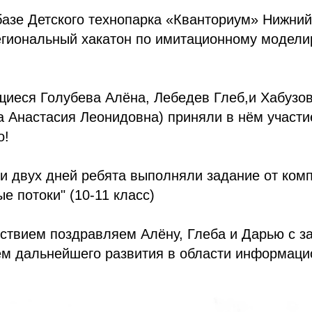
базе Детского технопарка «Кванториум» Нижни
гиональный хакатон по имитационному модел
иеся Голубева Алёна, Лебедев Глеб,и Хабузо
а Анастасия Леонидовна) приняли в нём участи
о!
и двух дней ребята выполняли задание от ком
е потоки" (10-11 класс)
ствием поздравляем Алёну, Глеба и Дарью с з
ем дальнейшего развития в области информац