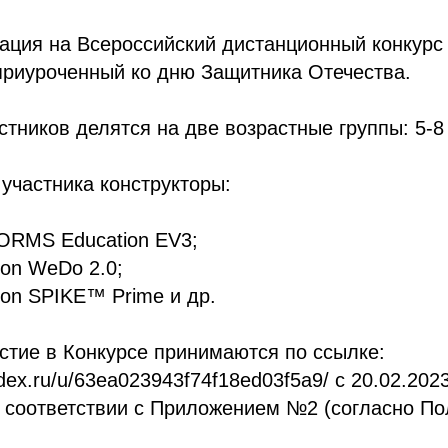
ация на Всероссийский дистанционный конкурс
приуроченный ко дню Защитника Отечества.
тников делятся на две возрастные группы: 5-8 л
участника конструкторы:
RMS Education EV3;
on WeDo 2.0;
on SPIKE™ Prime и др.
астие в Конкурсе принимаются по ссылке:
ndex.ru/u/63ea023943f74f18ed03f5a9/ с 20.02.202
 соответствии с Приложением №2 (согласно По