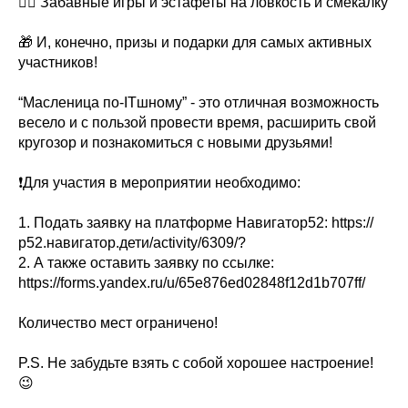
🤸‍♀ Забавные игры и эстафеты на ловкость и смекалку
🎁 И, конечно, призы и подарки для самых активных
участников!
“Масленица по-ITшному” - это отличная возможность
весело и с пользой провести время, расширить свой
кругозор и познакомиться с новыми друзьями!
❗Для участия в мероприятии необходимо:
1. Подать заявку на платформе Навигатор52: https://
р52.навигатор.дети/activity/6309/?
2. А также оставить заявку по ссылке:
https://forms.yandex.ru/u/65e876ed02848f12d1b707ff/
Количество мест ограничено!
P.S. Не забудьте взять с собой хорошее настроение!
😉