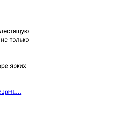
 блестящую
 не только
оре ярких
2JpHL...