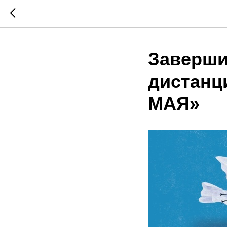
Заверши
дистанц
МАЯ»